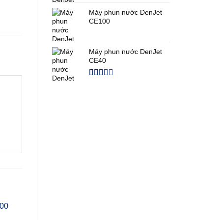
Máy phun nước DenJet
CE100
Máy phun nước DenJet
CE40
Được
xếp
hạng
2.00
5
sao