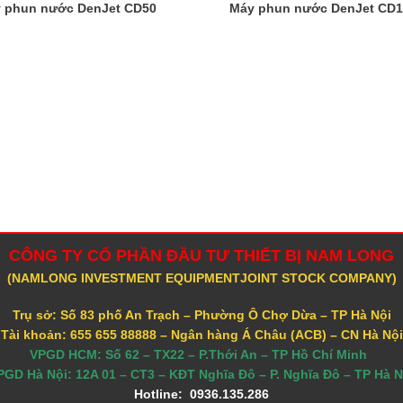
 phun nước DenJet CD50
Máy phun nước DenJet CD
CÔNG TY CỔ PHẦN ĐẦU TƯ THIẾT BỊ NAM LONG
(NAMLONG INVESTMENT EQUIPMENTJOINT STOCK COMPANY)
Trụ sở: Số 83 phố An Trạch – Phường Ô Chợ Dừa – TP Hà Nội
Tài khoản: 655 655 88888 – Ngân hàng Á Châu (ACB) – CN Hà Nội
VPGD HCM: Số 62 – TX22 – P.Thới An – TP Hồ Chí Minh
PGD Hà Nội: 12A 01 – CT3 – KĐT Nghĩa Đô – P. Nghĩa Đô – TP Hà N
Hotline: 0936.135.286