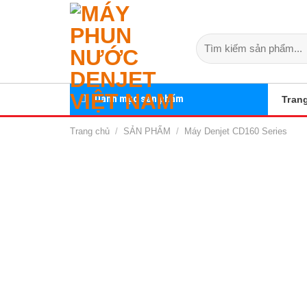
Skip
to
Tìm
content
kiếm:
Danh mục sản phẩm
Tran
Trang chủ
/
SẢN PHẨM
/
Máy Denjet CD160 Series