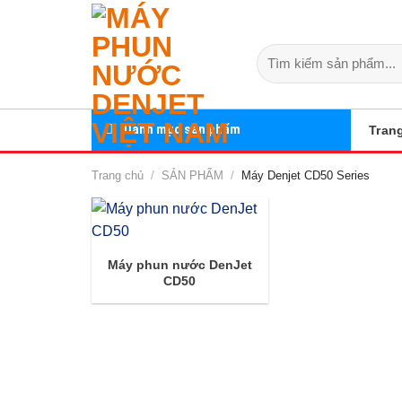
Skip
to
Tìm
content
kiếm:
Danh mục sản phẩm
Tran
Trang chủ
/
SẢN PHẨM
/
Máy Denjet CD50 Series
Máy phun nước DenJet
CD50