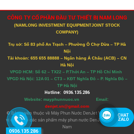
CÔNG TY CỔ PHẦN ĐẦU TƯ THIẾT BỊ NAM LONG
(NAMLONG INVESTMENT EQUIPMENTJOINT STOCK
COMPANY)
Trụ sở: Số 83 phố An Trạch – Phường Ô Chợ Dừa – TP Hà
Nội
Tài khoản: 655 655 88888 – Ngân hàng Á Châu (ACB) – CN
Hà Nội
VPGD HCM: Số 62 – TX22 – P.Thới An – TP Hồ Chí Minh
VPGD Hà Nội: 12A 01 – CT3 – KĐT Nghĩa Đô – P. Nghĩa Đô –
TP Hà Nội
Hotline: 0936.135.286
Website: mayphunnuoc.vn Email:
denjet.vn@gmail.com
© Bản quyền thuộc về Máy Phun Nước DenJet Việt Nam | Đơn
CHAT
ZALO
vị cung cấp các sản phẩm máy phun nước DenJet số 1 tại Việt
Nam
0936.135.286