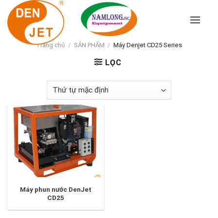
Skip
to
content
Trang chủ
/
SẢN PHẨM
/
Máy Denjet CD25 Series
LỌC
Máy phun nước DenJet
CD25